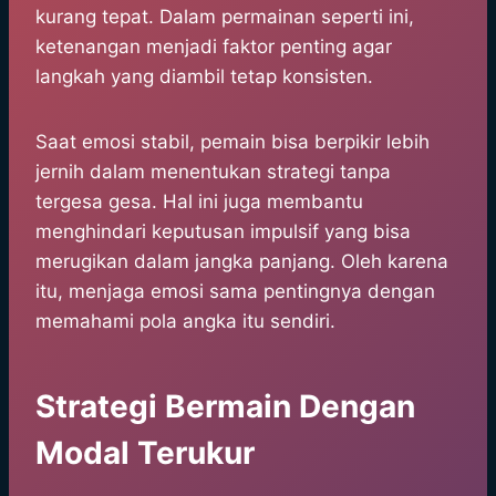
kurang tepat. Dalam permainan seperti ini,
ketenangan menjadi faktor penting agar
langkah yang diambil tetap konsisten.
Saat emosi stabil, pemain bisa berpikir lebih
jernih dalam menentukan strategi tanpa
tergesa gesa. Hal ini juga membantu
menghindari keputusan impulsif yang bisa
merugikan dalam jangka panjang. Oleh karena
itu, menjaga emosi sama pentingnya dengan
memahami pola angka itu sendiri.
Strategi Bermain Dengan
Modal Terukur