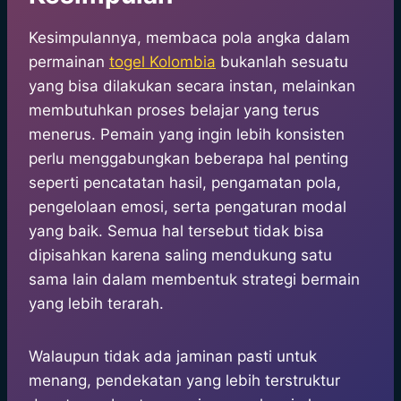
Kesimpulannya, membaca pola angka dalam
permainan
togel Kolombia
bukanlah sesuatu
yang bisa dilakukan secara instan, melainkan
membutuhkan proses belajar yang terus
menerus. Pemain yang ingin lebih konsisten
perlu menggabungkan beberapa hal penting
seperti pencatatan hasil, pengamatan pola,
pengelolaan emosi, serta pengaturan modal
yang baik. Semua hal tersebut tidak bisa
dipisahkan karena saling mendukung satu
sama lain dalam membentuk strategi bermain
yang lebih terarah.
Walaupun tidak ada jaminan pasti untuk
menang, pendekatan yang lebih terstruktur