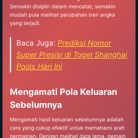
Semakin disiplin dalam mencatat, semakin
mudah pula melihat perubahan tren angka
yang terjadi.
Baca Juga:
Prediksi Nomor
Super Presisi di Togel Shanghai
Pools Hari Ini
Mengamati Pola Keluaran
Sebelumnya
Mengamati hasil keluaran sebelumnya adalah
cara yang cukup efektif untuk memahami arah
permainan. Dengan melihat data lama, pemain