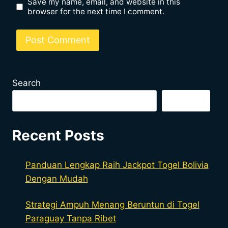
Save my name, email, and website in this
browser for the next time I comment.
Search
Search
Recent Posts
Panduan Lengkap Raih Jackpot Togel Bolivia
Dengan Mudah
Strategi Ampuh Menang Beruntun di Togel
Paraguay Tanpa Ribet