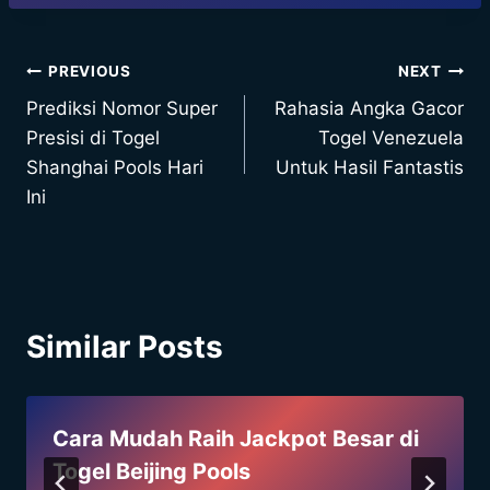
Post
PREVIOUS
NEXT
Prediksi Nomor Super
Rahasia Angka Gacor
navigation
Presisi di Togel
Togel Venezuela
Shanghai Pools Hari
Untuk Hasil Fantastis
Ini
Similar Posts
Cara Mudah Raih Jackpot Besar di
Togel Beijing Pools